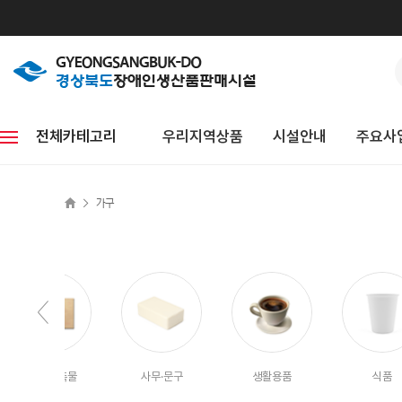
전체카테고리
우리지역상품
시설안내
주요사
>
가구
홍보·판촉물
사무·문구
생활용품
식품