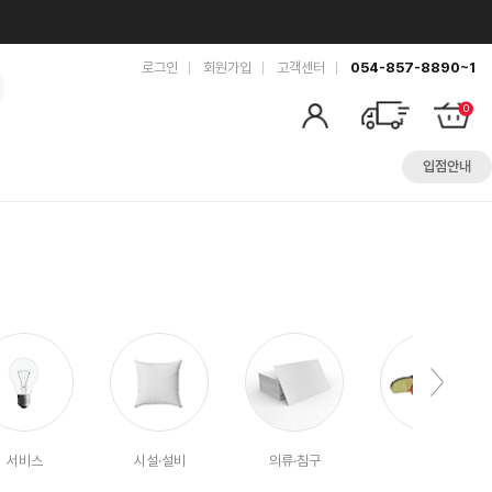
로그인
회원가입
고객센터
054-857-8890~1
0
입점안내
서비스
시설·설비
의류·침구
공예