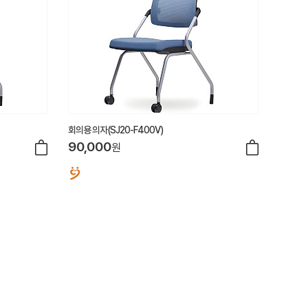
회의용 의자(SJ20-F400V)
90,000
원