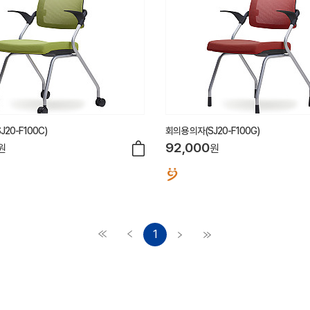
20-F100C)
회의용 의자(SJ20-F100G)
92,000
원
원
1