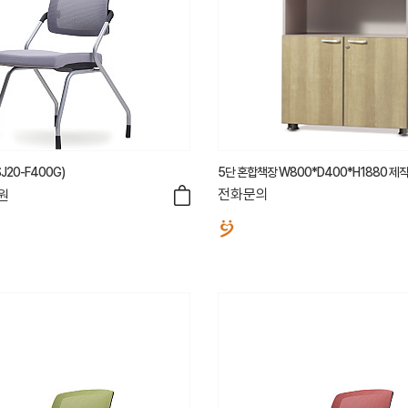
J20-F400G)
5단 혼합책장 W800*D400*H1880 제
전화문의
원