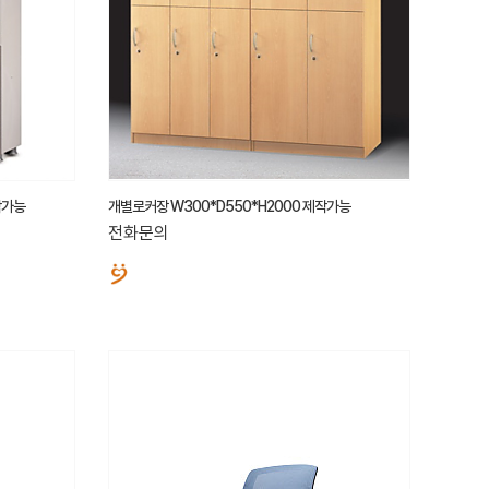
작가능
개별로커장 W300*D550*H2000 제작가능
전화문의