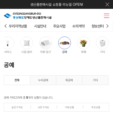
생산품판매시설 쇼핑몰 리뉴얼 OPEN!
우리지역상품
시설안내
주요사업
수의계약
정보센터
서비스
시설·설비
의류·침구
공예
화훼
기타
공예
전체
누비공예
목공예
기타
공예 카테고리에 총
5
개의 상품이 있습니다.
높은가격순
낮은가격순
히트상품
추천상품