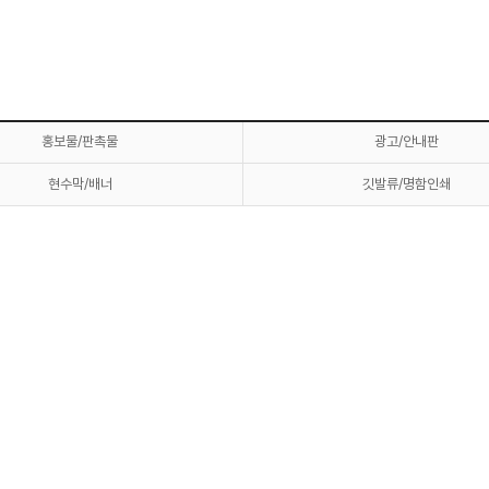
홍보물/판촉물
광고/안내판
현수막/배너
깃발류/명함인쇄