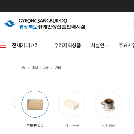
전체카테고리
우리지역상품
시설안내
주요사
>
>
홍보·판촉물
기타
홍보·판촉물
사무·문구
생활용품