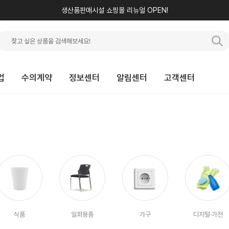
생산품판매시설 쇼핑몰 리뉴얼 OPEN!
업
수의계약
정보센터
알림센터
고객센터
식품
일회용품
가구
디지털·가전