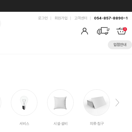
로그인
회원가입
고객센터
054-857-8890~1
0
입점안내
서비스
시설·설비
의류·침구