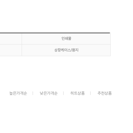
인쇄물
상장케이스/용지
높은가격순
낮은가격순
히트상품
추천상품