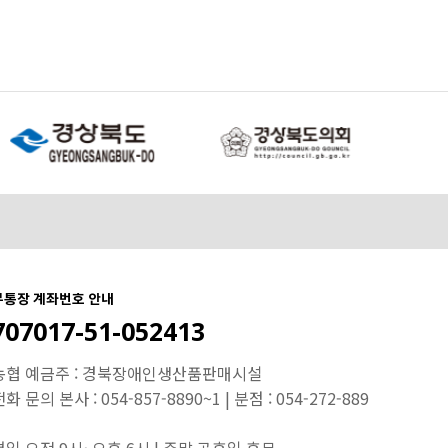
무통장 계좌번호 안내
707017-51-052413
농협 예금주 : 경북장애인생산품판매시설
화 문의 본사 : 054-857-8890~1 | 분점 : 054-272-889
평일 오전 9시~오후 6시 | 주말,공휴일 휴무