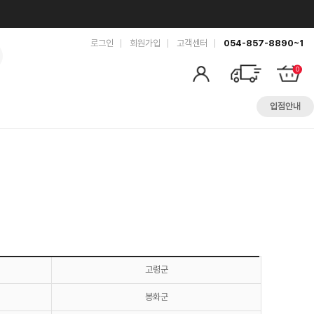
로그인
회원가입
고객센터
054-857-8890~1
0
입점안내
고령군
봉화군