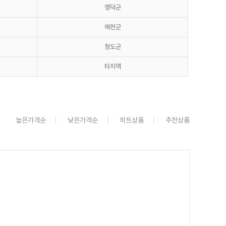
영덕군
예천군
청도군
타지역
높은가격순
낮은가격순
히트상품
추천상품