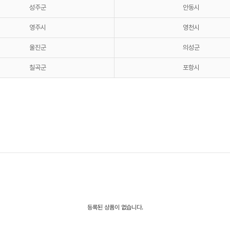
성주군
안동시
영주시
영천시
울진군
의성군
칠곡군
포항시
등록된 상품이 없습니다.