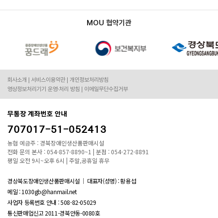
MOU 협약기관
회사소개
서비스이용약관
개인정보처리방침
영상정보처리기기 운영·처리 방침
이메일무단수집거부
무통장 계좌번호 안내
707017-51-052413
농협 예금주 : 경북장애인생산품판매시설
전화 문의 본사 : 054-857-8890~1 | 분점 : 054-272-8891
평일 오전 9시~오후 6시 | 주말,공휴일 휴무
경상북도장애인생산품판매시설
대표자(성명) : 황용섭
메일 : 1030gb@hanmail.net
사업자 등록번호 안내 :
508-82-05029
통신판매업신고 2011-경북안동-0080호