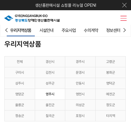
생산품판매시설 쇼핑몰 리뉴얼 OPEN!
우리지역상품
시설안내
주요사업
수의계약
정보센터
우리지역상품
전체
경산시
경주시
고령군
구미시
김천시
문경시
봉화군
상주시
성주군
안동시
영덕군
영양군
영주시
영천시
예천군
울릉군
울진군
의성군
청도군
청송군
칠곡군
포항시
타지역