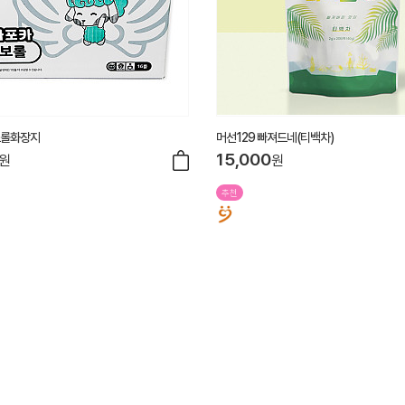
보롤화장지
머선129 빠져드네(티백차)
15,000
원
원
추천