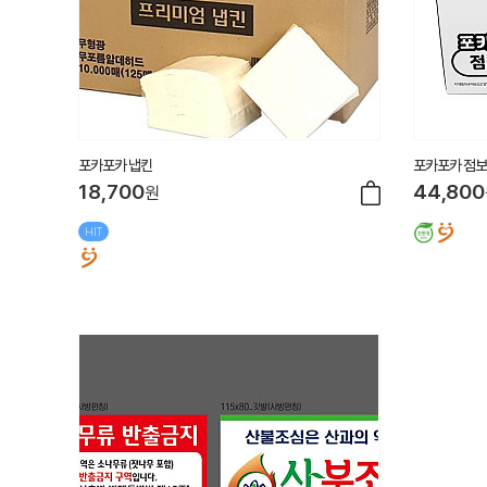
포카포카 냅킨
포카포카 점
18,700
44,800
원
HIT