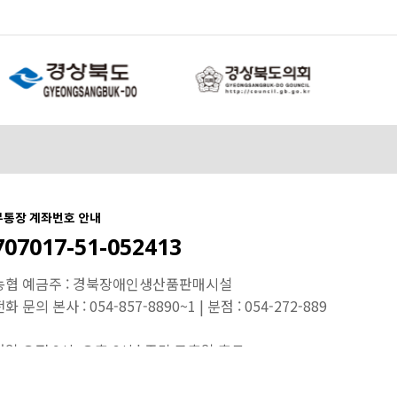
무통장 계좌번호 안내
707017-51-052413
농협 예금주 : 경북장애인생산품판매시설
화 문의 본사 : 054-857-8890~1 | 분점 : 054-272-889
평일 오전 9시~오후 6시 | 주말,공휴일 휴무