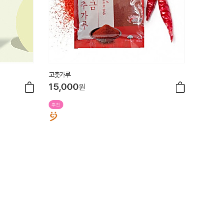
고춧가루
15,000
원
추천