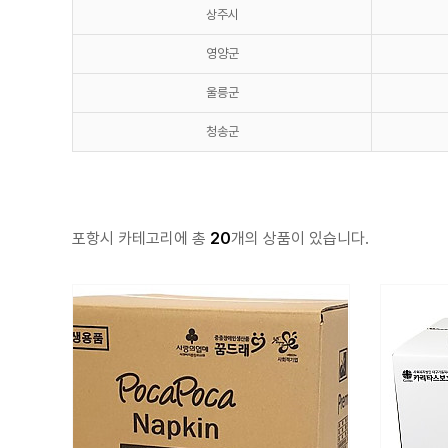
상주시
영양군
울릉군
청송군
포항시 카테고리에 총
20
개의 상품이 있습니다.