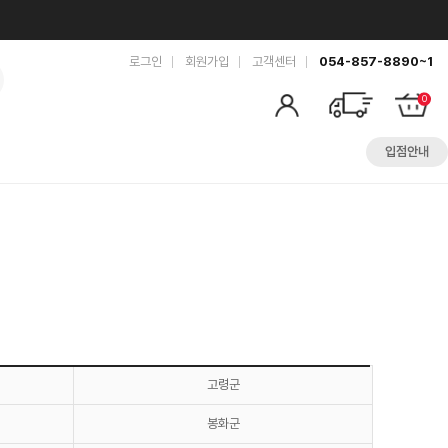
로그인
회원가입
고객센터
054-857-8890~1
0
입점안내
고령군
봉화군