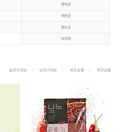
영덕군
예천군
청도군
타지역
높은가격순
낮은가격순
히트상품
추천상품