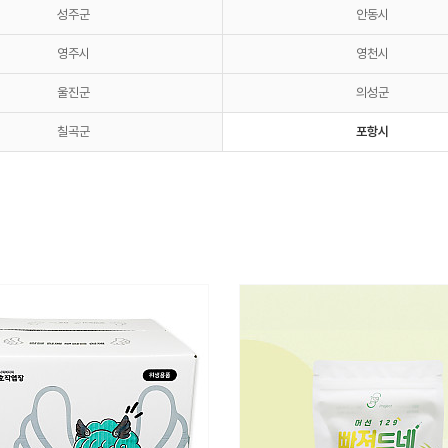
성주군
안동시
영주시
영천시
울진군
의성군
칠곡군
포항시