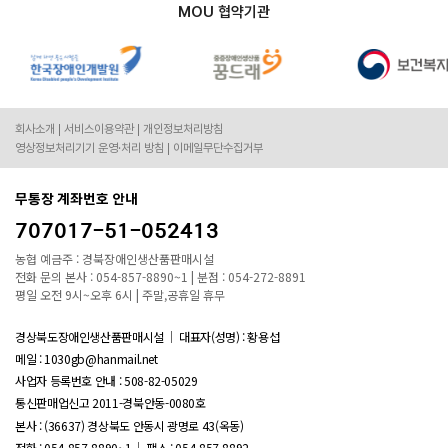
MOU 협약기관
회사소개
서비스이용약관
개인정보처리방침
영상정보처리기기 운영·처리 방침
이메일무단수집거부
무통장 계좌번호 안내
707017-51-052413
농협 예금주 : 경북장애인생산품판매시설
전화 문의 본사 : 054-857-8890~1 | 분점 : 054-272-8891
평일 오전 9시~오후 6시 | 주말,공휴일 휴무
경상북도장애인생산품판매시설
대표자(성명) : 황용섭
메일 : 1030gb@hanmail.net
사업자 등록번호 안내 :
508-82-05029
통신판매업신고 2011-경북안동-0080호
본사 : (36637) 경상북도 안동시 광명로 43(옥동)
전화 : 054-857-8890~1
팩스 : 054-857-8892