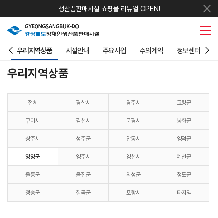
생산품판매시설 쇼핑몰 리뉴얼 OPEN!
우리지역상품
시설안내
주요사업
수의계약
정보센터
우리지역상품
전체
경산시
경주시
고령군
구미시
김천시
문경시
봉화군
상주시
성주군
안동시
영덕군
영양군
영주시
영천시
예천군
울릉군
울진군
의성군
청도군
청송군
칠곡군
포항시
타지역