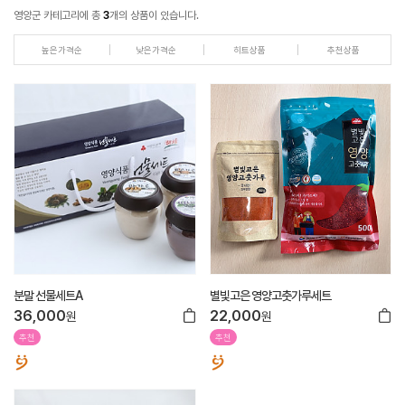
영양군 카테고리에 총
3
개의 상품이 있습니다.
높은가격순
낮은가격순
히트상품
추천상품
분말 선물세트A
별빛고은 영양고춧가루세트
36,000
22,000
원
원
추천
추천