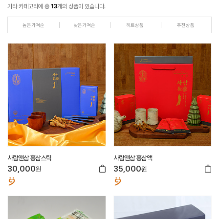
기타 카테고리에 총
13
개의 상품이 있습니다.
높은가격순
낮은가격순
히트상품
추천상품
사람앤삼 홍삼스틱
사람앤삼 홍삼액
30,000
35,000
원
원