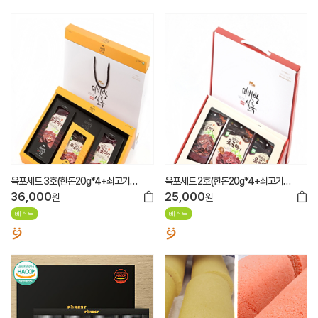
육포세트 3호(한돈20g*4+쇠고기
육포세트 2호(한돈20g*4+쇠고기
50g*6)
25g*8)
36,000
25,000
원
원
베스트
베스트