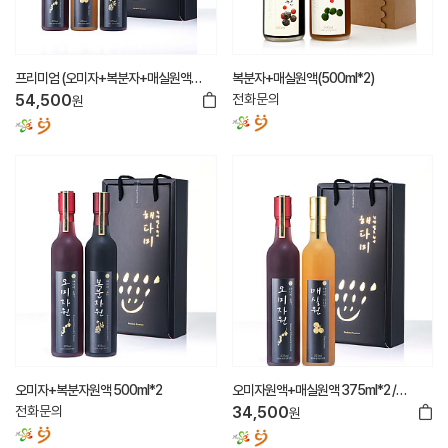
프리미엄 (오미자+복분자+매실원액
복분자+매실원액(500ml*2)
375ml*3)
54,500
전화문의
원
오미자+복분자원액 500ml*2
오미자원액+매실원액 375ml*2 /
500ml*2
전화문의
34,500
원