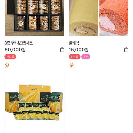
8종 쿠키&전병세트
롤케익
60,000
15,000
원
원
신상품
신상품
추천