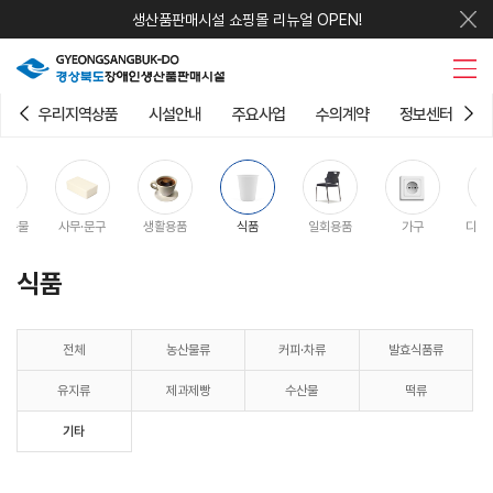
생산품판매시설 쇼핑몰 리뉴얼 OPEN!
우리지역상품
시설안내
주요사업
수의계약
정보센터
판촉물
사무·문구
생활용품
식품
일회용품
가구
디지
식품
전체
농산물류
커피·차류
발효식품류
유지류
제과제빵
수산물
떡류
기타