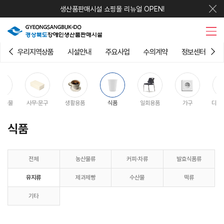
생산품판매시설 쇼핑몰 리뉴얼 OPEN!
우리지역상품
시설안내
주요사업
수의계약
정보센터
판촉물
사무·문구
생활용품
식품
일회용품
가구
디지
식품
전체
농산물류
커피·차류
발효식품류
유지류
제과제빵
수산물
떡류
기타