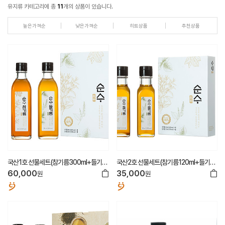
유지류 카테고리에 총
11
개의 상품이 있습니다.
높은가격순
낮은가격순
히트상품
추천상품
국산1호 선물세트(참기름300ml+들기름
국산2호 선물세트(참기름120ml+들기름
300ml)
120ml)
60,000
35,000
원
원