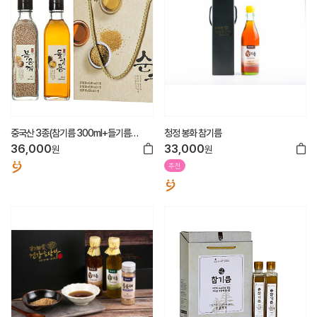
중국산 3종(참기름 300ml+들기름
청정 봉화 참기름
300ml+볶음깨 160g)
36,000
33,000
원
원
추천