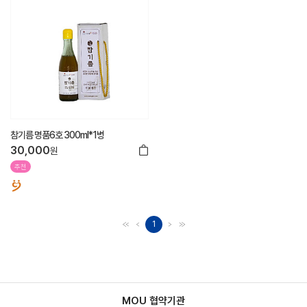
참기름 명품6호 300ml*1병
30,000
원
추천
1
MOU 협약기관