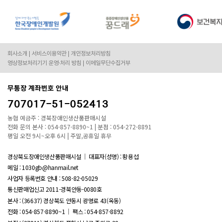
회사소개
서비스이용약관
개인정보처리방침
영상정보처리기기 운영·처리 방침
이메일무단수집거부
무통장 계좌번호 안내
707017-51-052413
농협 예금주 : 경북장애인생산품판매시설
전화 문의 본사 : 054-857-8890~1 | 분점 : 054-272-8891
평일 오전 9시~오후 6시 | 주말,공휴일 휴무
경상북도장애인생산품판매시설
대표자(성명) : 황용섭
메일 : 1030gb@hanmail.net
사업자 등록번호 안내 :
508-82-05029
통신판매업신고 2011-경북안동-0080호
본사 : (36637) 경상북도 안동시 광명로 43(옥동)
전화 : 054-857-8890~1
팩스 : 054-857-8892