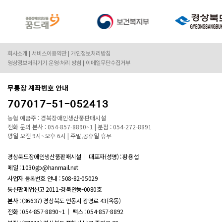
회사소개
서비스이용약관
개인정보처리방침
영상정보처리기기 운영·처리 방침
이메일무단수집거부
무통장 계좌번호 안내
707017-51-052413
농협 예금주 : 경북장애인생산품판매시설
전화 문의 본사 : 054-857-8890~1 | 분점 : 054-272-8891
평일 오전 9시~오후 6시 | 주말,공휴일 휴무
경상북도장애인생산품판매시설
대표자(성명) : 황용섭
메일 : 1030gb@hanmail.net
사업자 등록번호 안내 :
508-82-05029
통신판매업신고 2011-경북안동-0080호
본사 : (36637) 경상북도 안동시 광명로 43(옥동)
전화 : 054-857-8890~1
팩스 : 054-857-8892