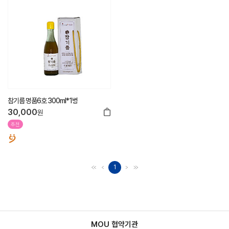
참기름 명품6호 300ml*1병
30,000
원
추천
1
MOU 협약기관