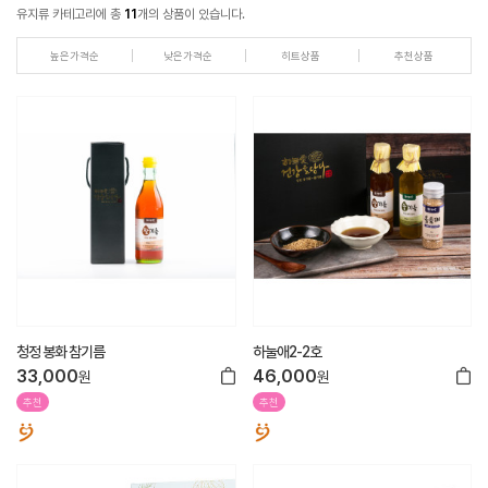
유지류 카테고리에 총
11
개의 상품이 있습니다.
높은가격순
낮은가격순
히트상품
추천상품
청정 봉화 참기름
하눌애2-2호
33,000
46,000
원
원
추천
추천