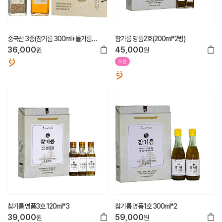
중국산 3종(참기름 300ml+들기름
참기름 명품2호(200ml*2병)
300ml+볶음깨 160g)
36,000
45,000
원
원
추천
참기름 명품3호 120ml*3
참기름 명품1호 300ml*2
39,000
59,000
원
원