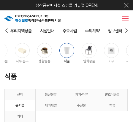
생산품판매시설 쇼핑몰 리뉴얼 OPEN!
우리지역상품
시설안내
주요사업
수의계약
정보센터
판촉물
사무·문구
생활용품
식품
일회용품
가구
디지
식품
전체
농산물류
커피·차류
발효식품류
유지류
제과제빵
수산물
떡류
기타