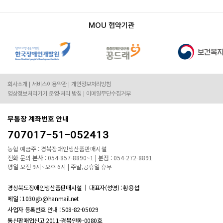
MOU 협약기관
회사소개
서비스이용약관
개인정보처리방침
영상정보처리기기 운영·처리 방침
이메일무단수집거부
무통장 계좌번호 안내
707017-51-052413
농협 예금주 : 경북장애인생산품판매시설
전화 문의 본사 : 054-857-8890~1 | 분점 : 054-272-8891
평일 오전 9시~오후 6시 | 주말,공휴일 휴무
경상북도장애인생산품판매시설
대표자(성명) : 황용섭
메일 : 1030gb@hanmail.net
사업자 등록번호 안내 :
508-82-05029
통신판매업신고 2011-경북안동-0080호