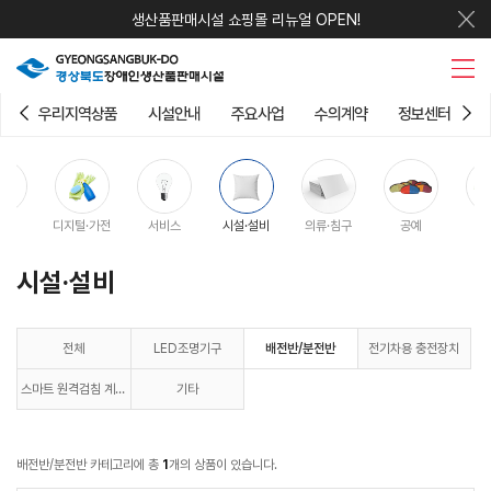
생산품판매시설 쇼핑몰 리뉴얼 OPEN!
우리지역상품
시설안내
주요사업
수의계약
정보센터
구
디지털·가전
서비스
시설·설비
의류·침구
공예
시설·설비
전체
LED조명기구
배전반/분전반
전기차용 충전장치
스마트 원격검침 계량
기타
기
배전반/분전반 카테고리에 총
1
개의 상품이 있습니다.