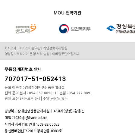
MOU 협약기관
회사소개
서비스이용약관
개인정보처리방침
영상정보처리기기 운영·처리 방침
이메일무단수집거부
무통장 계좌번호 안내
707017-51-052413
농협 예금주 : 경북장애인생산품판매시설
전화 문의 본사 : 054-857-8890~1 | 분점 : 054-272-8891
평일 오전 9시~오후 6시 | 주말,공휴일 휴무
경상북도장애인생산품판매시설
대표자(성명) : 황용섭
메일 : 1030gb@hanmail.net
사업자 등록번호 안내 :
508-82-05029
통신판매업신고 2011-경북안동-0080호