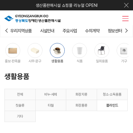
생산품판매시설 쇼핑몰 리뉴얼 OPEN!
우리지역상품
시설안내
주요사업
수의계약
정보센터
홍보·판촉물
사무·문구
생활용품
식품
일회용품
가구
생활용품
전체
비누·세제
화장지류
청소·소독용품
칫솔류
타월
화장품류
블라인드
기타