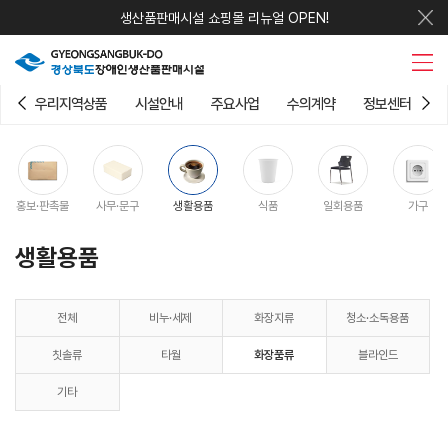
생산품판매시설 쇼핑몰 리뉴얼 OPEN!
우리지역상품
시설안내
주요사업
수의계약
정보센터
홍보·판촉물
사무·문구
생활용품
식품
일회용품
가구
생활용품
전체
비누·세제
화장지류
청소·소독용품
칫솔류
타월
화장품류
블라인드
기타