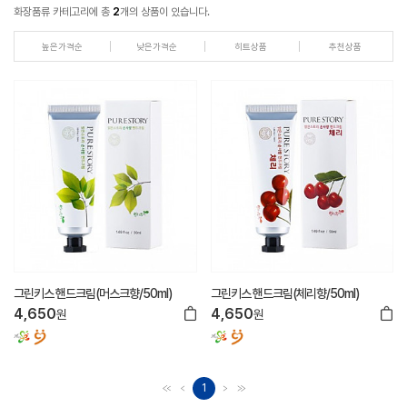
화장품류 카테고리에 총
2
개의 상품이 있습니다.
높은가격순
낮은가격순
히트상품
추천상품
그린키스 핸드크림(머스크향/50ml)
그린키스 핸드크림(체리향/50ml)
4,650
4,650
원
원
1