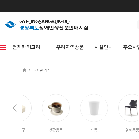
전체카테고리
우리지역상품
시설안내
주요사
>
디지털·가전
사무·문구
생활용품
식품
일회용품