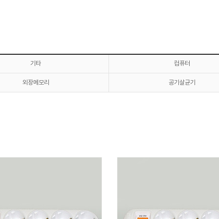
기타
컴퓨터
외장메모리
공기살균기