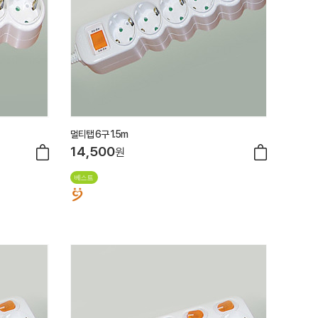
멀티탭 6구 1.5m
14,500
원
베스트