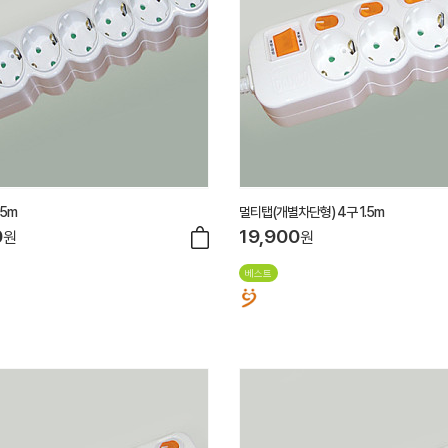
.5m
멀티탭(개별차단형) 4구 1.5m
0
19,900
원
원
베스트