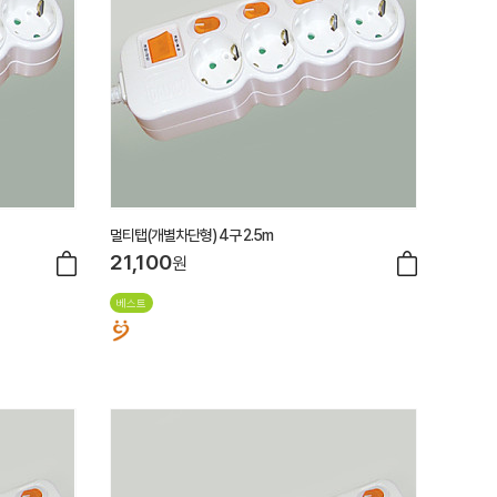
멀티탭(개별차단형) 4구 2.5m
21,100
원
베스트