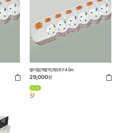
멀티탭(개별차단형) 6구 4.5m
29,000
원
베스트