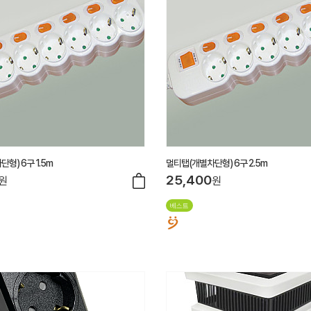
형) 6구 1.5m
멀티탭(개별차단형) 6구 2.5m
25,400
원
원
베스트