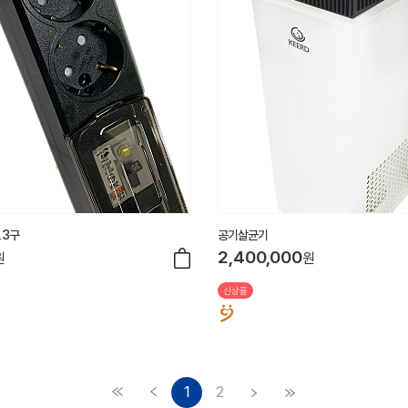
 3구
공기살균기
2,400,000
원
원
신상품
1
2