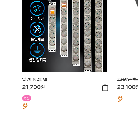
알루미늄 멀티탭
고용량 콘센트
21,700
23,100
원
추천