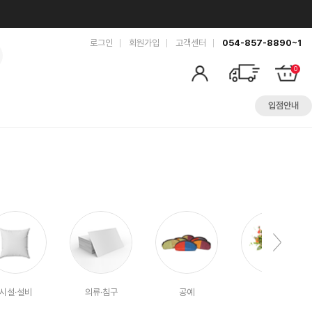
로그인
회원가입
고객센터
054-857-8890~1
0
입점안내
시설·설비
의류·침구
공예
화훼