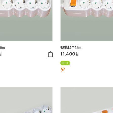
.5m
멀티탭 4구 1.5m
11,400
원
원
베스트