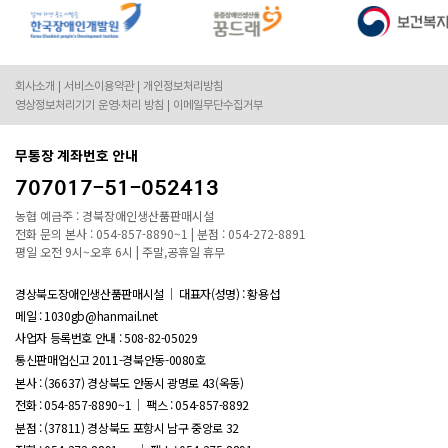
회사소개
서비스이용약관
개인정보처리방침
영상정보처리기기 운영·처리 방침
이메일무단수집거부
무통장 계좌번호 안내
707017-51-052413
농협 예금주 : 경북장애인생산품판매시설
전화 문의 본사 : 054-857-8890~1 | 분점 : 054-272-8891
평일 오전 9시~오후 6시 | 주말,공휴일 휴무
경상북도장애인생산품판매시설
대표자(성명) : 황용섭
메일 : 1030gb@hanmail.net
사업자 등록번호 안내 :
508-82-05029
통신판매업신고 2011-경북안동-0080호
본사 : (36637) 경상북도 안동시 광명로 43(옥동)
전화 : 054-857-8890~1
팩스 : 054-857-8892
분점 : (37811) 경상북도 포항시 남구 중앙로 32