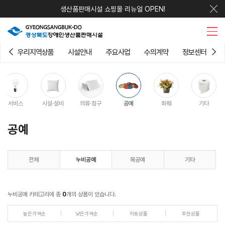
생산품판매시설 쇼핑몰 리뉴얼 OPEN!
우리지역상품
시설안내
주요사업
수의계약
정보센터
서비스
시설·설비
의류·침구
공예
화훼
기타
공예
전체
누비공예
목공예
기타
누비공예 카테고리에 총
0
개의 상품이 있습니다.
높은가격순
낮은가격순
히트상품
추천상품