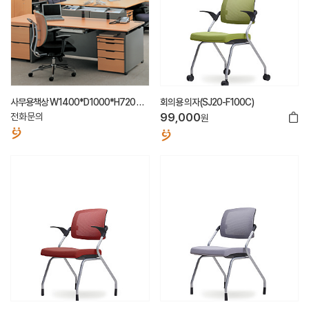
사무용책상 W1400*D1000*H720 제
회의용 의자(SJ20-F100C)
작가능
전화문의
99,000
원