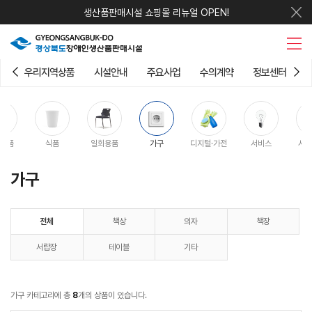
생산품판매시설 쇼핑몰 리뉴얼 OPEN!
우리지역상품
시설안내
주요사업
수의계약
정보센터
용품
식품
일회용품
가구
디지털·가전
서비스
시설
가구
전체
책상
의자
책장
서랍장
테이블
기타
가구 카테고리에 총
8
개의 상품이 있습니다.