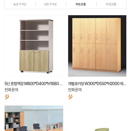
높은가격순
낮은가격순
히트상품
추천상품
5단 혼합책장 W800*D400*H1880 제
개별로커장 W300*D550*H2000 제작
작가능
가능
전화문의
전화문의