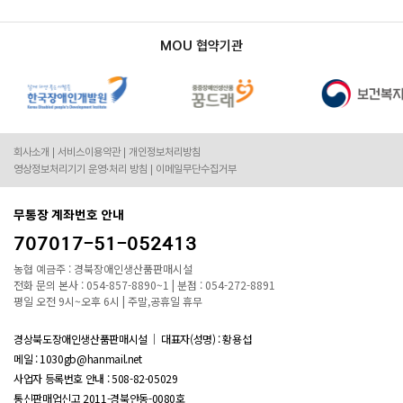
MOU 협약기관
회사소개
서비스이용약관
개인정보처리방침
영상정보처리기기 운영·처리 방침
이메일무단수집거부
무통장 계좌번호 안내
707017-51-052413
농협 예금주 : 경북장애인생산품판매시설
전화 문의 본사 : 054-857-8890~1 | 분점 : 054-272-8891
평일 오전 9시~오후 6시 | 주말,공휴일 휴무
경상북도장애인생산품판매시설
대표자(성명) : 황용섭
메일 : 1030gb@hanmail.net
사업자 등록번호 안내 :
508-82-05029
통신판매업신고 2011-경북안동-0080호