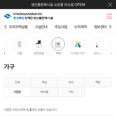
생산품판매시설 쇼핑몰 리뉴얼 OPEN!
우리지역상품
시설안내
주요사업
수의계약
정보센터
용품
식품
일회용품
가구
디지털·가전
서비스
시설
가구
전체
책상
의자
책장
서랍장
테이블
기타
서랍장 카테고리에 총
2
개의 상품이 있습니다.