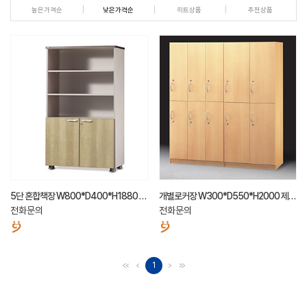
높은가격순
낮은가격순
히트상품
추천상품
5단 혼합책장 W800*D400*H1880 제
개별로커장 W300*D550*H2000 제작
작가능
가능
전화문의
전화문의
1