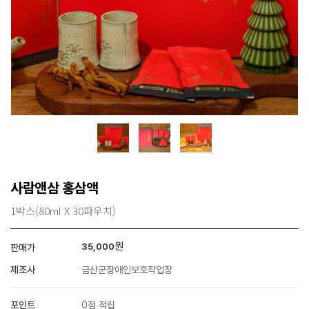
사람앤삼 홍삼액
1박스(80ml X 30파우치)
원
35,000
판매가
제조사
금산군장애인보호작업장
포인트
0점 적립