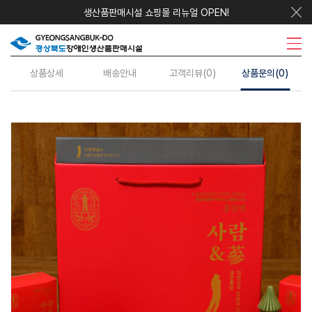
생산품판매시설 쇼핑몰 리뉴얼 OPEN!
우리지역상품
시설안내
주요사업
수의계약
정보센터
상품상세
배송안내
고객리뷰(0)
상품문의(0)