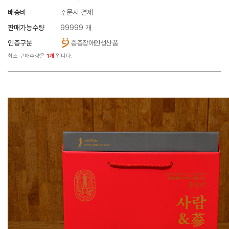
배송비
주문시 결제
판매가능수량
99999 개
인증구분
중증장애인생산품
최소 구매수량은
1개
입니다.