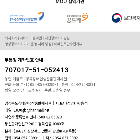
MOU 협약기관
회사소개
서비스이용약관
개인정보처리방침
영상정보처리기기 운영·처리 방침
이메일무단수집거부
무통장 계좌번호 안내
707017-51-052413
농협 예금주 : 경북장애인생산품판매시설
전화 문의 본사 : 054-857-8890~1 | 분점 : 054-272-8891
평일 오전 9시~오후 6시 | 주말,공휴일 휴무
경상북도장애인생산품판매시설
대표자(성명) : 황용섭
메일 : 1030gb@hanmail.net
사업자 등록번호 안내 :
508-82-05029
통신판매업신고 2011-경북안동-0080호
본사 : (36637) 경상북도 안동시 광명로 43(옥동)
전화 : 054-857-8890~1
팩스 : 054-857-8892