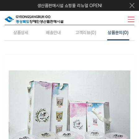
생산품판매시설 쇼핑몰 리뉴얼 OPEN!
우리지역상품
시설안내
주요사업
수의계약
정보센터
상품상세
배송안내
고객리뷰(0)
상품문의(0)