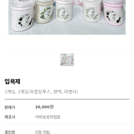
입욕제
2개입, 3개입(유칼립투스, 편백, 라벤더)
원
20,000
판매가
제조사
아띠보호작업장
포인트
0점 적립