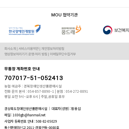
MOU 협약기관
회사소개
서비스이용약관
개인정보처리방침
영상정보처리기기 운영·처리 방침
이메일무단수집거부
무통장 계좌번호 안내
707017-51-052413
농협 예금주 : 경북장애인생산품판매시설
전화 문의 본사 : 054-857-8890~1 | 분점 : 054-272-8891
평일 오전 9시~오후 6시 | 주말,공휴일 휴무
경상북도장애인생산품판매시설
대표자(성명) : 황용섭
메일 : 1030gb@hanmail.net
사업자 등록번호 안내 :
508-82-05029
통신판매업신고 2011-경북안동-0080호