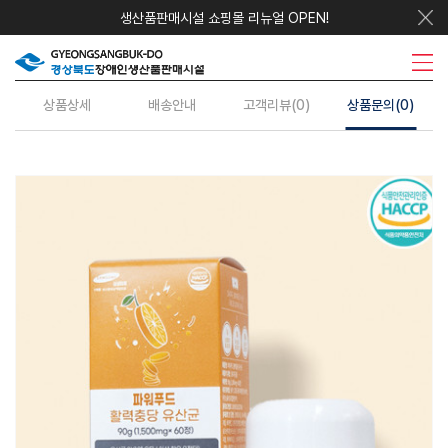
생산품판매시설 쇼핑몰 리뉴얼 OPEN!
우리지역상품
시설안내
주요사업
수의계약
정보센터
상품상세
배송안내
고객리뷰(0)
상품문의(0)