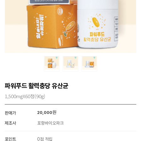
파워푸드 활력충당 유산균
1,500mgX60정(90g)
원
20,000
판매가
제조사
포항바이오파크
포인트
0점 적립