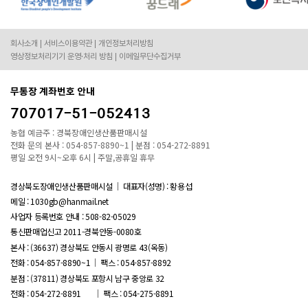
회사소개
서비스이용약관
개인정보처리방침
영상정보처리기기 운영·처리 방침
이메일무단수집거부
무통장 계좌번호 안내
707017-51-052413
농협 예금주 : 경북장애인생산품판매시설
전화 문의 본사 : 054-857-8890~1 | 분점 : 054-272-8891
평일 오전 9시~오후 6시 | 주말,공휴일 휴무
경상북도장애인생산품판매시설
대표자(성명) : 황용섭
메일 : 1030gb@hanmail.net
사업자 등록번호 안내 :
508-82-05029
통신판매업신고 2011-경북안동-0080호
본사 : (36637) 경상북도 안동시 광명로 43(옥동)
전화 : 054-857-8890~1
팩스 : 054-857-8892
분점 : (37811) 경상북도 포항시 남구 중앙로 32
전화 : 054-272-8891
팩스 : 054-275-8891