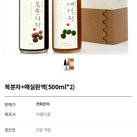
복분자+매실원액(500ml*2)
전화문의
판매가
제조사
아름다운
포인트
0점 적립