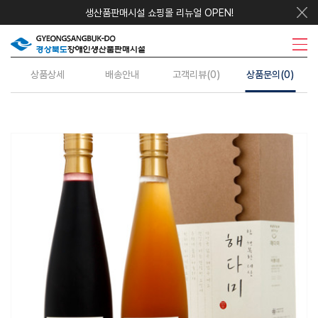
생산품판매시설 쇼핑몰 리뉴얼 OPEN!
우리지역상품
시설안내
주요사업
수의계약
정보센터
상품상세
배송안내
고객리뷰(0)
상품문의(0)