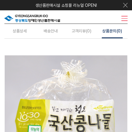
생산품판매시설 쇼핑몰 리뉴얼 OPEN!
우리지역상품
시설안내
주요사업
수의계약
정보센터
상품상세
배송안내
고객리뷰(0)
상품문의(0)