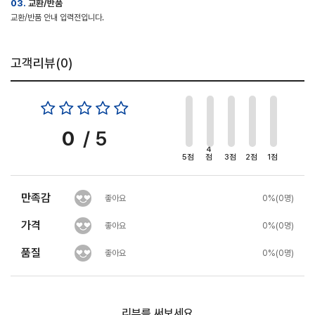
03.
교환/반품
교환/반품 안내 입력전입니다.
고객리뷰(
0
)
0
/ 5
4
5점
점
3점
2점
1점
만족감
좋아요
0%(0명)
가격
좋아요
0%(0명)
품질
좋아요
0%(0명)
리뷰를 써보세요