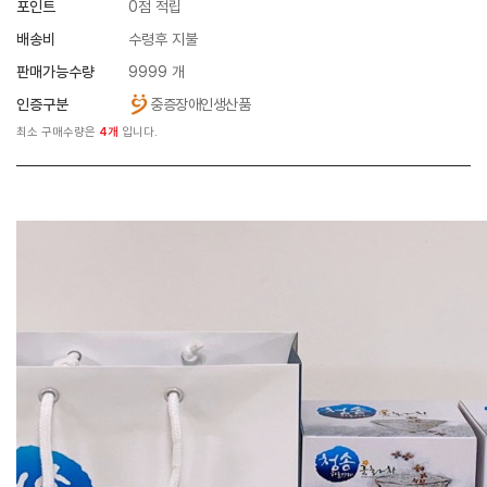
포인트
0점 적립
배송비
수령후 지불
판매가능수량
9999 개
인증구분
중증장애인생산품
최소 구매수량은
4개
입니다.