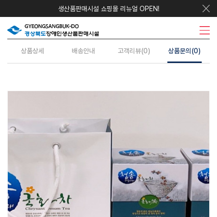
생산품판매시설 쇼핑몰 리뉴얼 OPEN!
우리지역상품
시설안내
주요사업
수의계약
정보센터
상품상세
배송안내
고객리뷰(0)
상품문의(0)