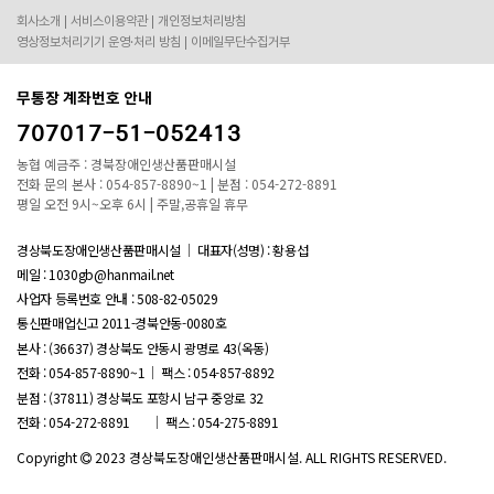
회사소개
서비스이용약관
개인정보처리방침
영상정보처리기기 운영·처리 방침
이메일무단수집거부
무통장 계좌번호 안내
707017-51-052413
농협 예금주 : 경북장애인생산품판매시설
전화 문의 본사 : 054-857-8890~1 | 분점 : 054-272-8891
평일 오전 9시~오후 6시 | 주말,공휴일 휴무
경상북도장애인생산품판매시설
대표자(성명) : 황용섭
메일 : 1030gb@hanmail.net
사업자 등록번호 안내 :
508-82-05029
통신판매업신고 2011-경북안동-0080호
본사 : (36637) 경상북도 안동시 광명로 43(옥동)
전화 : 054-857-8890~1
팩스 : 054-857-8892
분점 : (37811) 경상북도 포항시 남구 중앙로 32
전화 : 054-272-8891
팩스 : 054-275-8891
Copyright
2023 경상북도장애인생산품판매시설. ALL RIGHTS RESERVED.