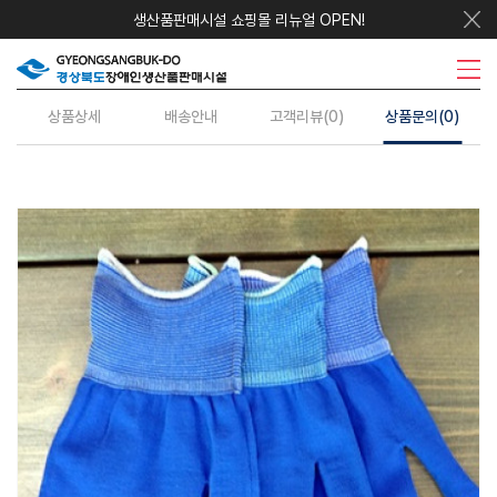
생산품판매시설 쇼핑몰 리뉴얼 OPEN!
우리지역상품
시설안내
주요사업
수의계약
정보센터
상품상세
배송안내
고객리뷰(0)
상품문의(0)