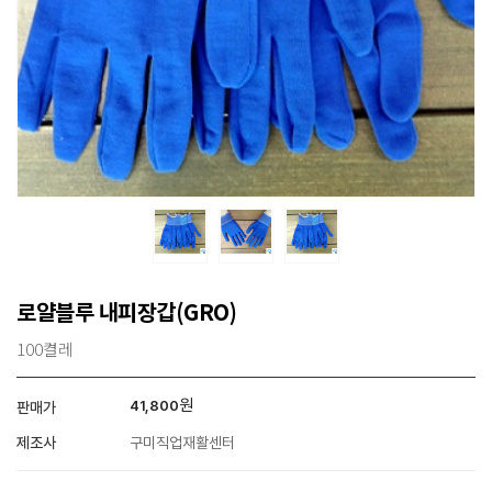
로얄블루 내피장갑(GRO)
100켤레
원
41,800
판매가
제조사
구미직업재활센터