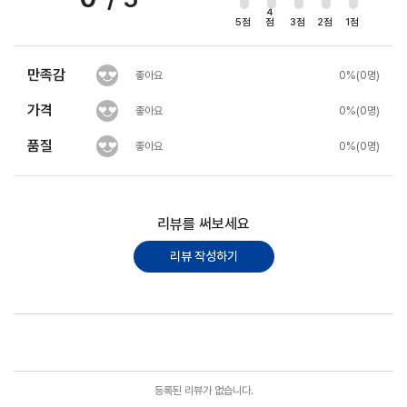
4
5점
점
3점
2점
1점
만족감
좋아요
0%(0명)
가격
좋아요
0%(0명)
품질
좋아요
0%(0명)
리뷰를 써보세요
리뷰 작성하기
포토리뷰
모아보기
등록된 리뷰가 없습니다.