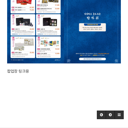
팝업창 링크용