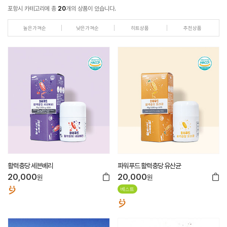
포항시 카테고리에 총
20
개의 상품이 있습니다.
높은가격순
낮은가격순
히트상품
추천상품
활력충당 세븐베리
파워푸드 활력충당 유산균
20,000
20,000
원
원
베스트