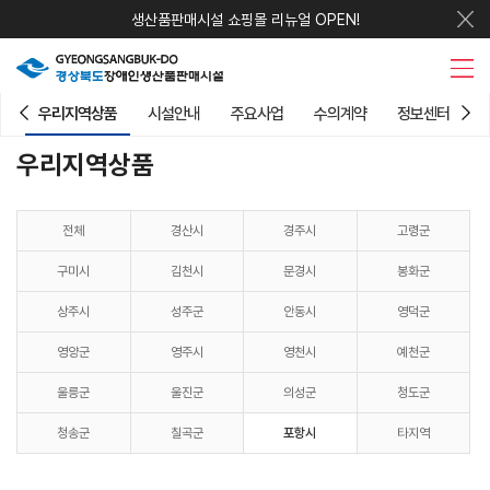
생산품판매시설 쇼핑몰 리뉴얼 OPEN!
우리지역상품
시설안내
주요사업
수의계약
정보센터
우리지역상품
전체
경산시
경주시
고령군
구미시
김천시
문경시
봉화군
상주시
성주군
안동시
영덕군
영양군
영주시
영천시
예천군
울릉군
울진군
의성군
청도군
청송군
칠곡군
포항시
타지역