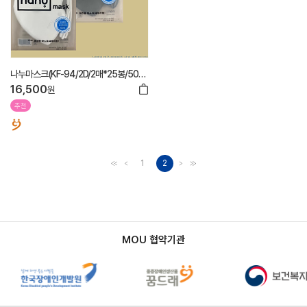
나누마스크(KF-94/2D/2매*25봉/50
매)
16,500
원
추천
1
2
MOU 협약기관