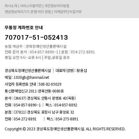
회사소개
서비스이용약관
개인정보처리방침
영상정보처리기기 운영·처리 방침
이메일무단수집거부
무통장 계좌번호 안내
707017-51-052413
농협 예금주 : 경북장애인생산품판매시설
전화 문의 본사 : 054-857-8890~1 | 분점 : 054-272-8891
평일 오전 9시~오후 6시 | 주말,공휴일 휴무
경상북도장애인생산품판매시설
대표자(성명) : 황용섭
메일 : 1030gb@hanmail.net
사업자 등록번호 안내 :
508-82-05029
통신판매업신고 2011-경북안동-0080호
본사 : (36637) 경상북도 안동시 광명로 43(옥동)
전화 : 054-857-8890~1
팩스 : 054-857-8892
분점 : (37811) 경상북도 포항시 남구 중앙로 32
전화 : 054-272-8891
팩스 : 054-275-8891
Copyright
2023 경상북도장애인생산품판매시설. ALL RIGHTS RESERVED.