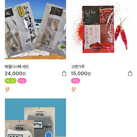
해물다시팩 세트
고춧가루
24,000
15,000
원
원
베스트
추천
추천