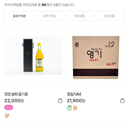
우리지역상품 카테고리에 총
96
개의 상품이 있습니다.
높은가격순
낮은가격순
히트상품
추천상품
청정 봉화 들기름
중질지A4
22,000
21,900
원
원
추천