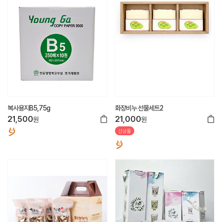
복사용지B5,75g
화장비누 선물세트2
21,500
21,000
원
원
신상품