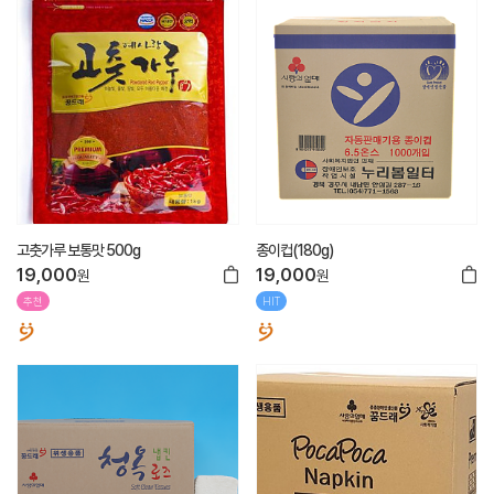
고춧가루 보통맛 500g
종이컵(180g)
19,000
19,000
원
원
추천
HIT