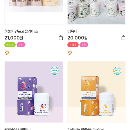
하눌애 건표고 슬라이스
입욕제
21,000
20,000
원
원
베스트
추천
신상품
추천
활력충당 세븐베리
파워푸드 활력충당 유산균