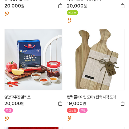
20,000
20,000
원
원
베스트
영양고추장 밀키트
편백 플레이팅 도마 / 편백 사각 도마
20,000
19,000
원
원
추천
신상품
추천