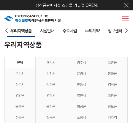
생산품판매시설 쇼핑몰 리뉴얼 OPEN!
우리지역상품
시설안내
주요사업
수의계약
정보센터
우리지역상품
전체
경산시
경주시
고령군
구미시
김천시
문경시
봉화군
상주시
성주군
안동시
영덕군
영양군
영주시
영천시
예천군
울릉군
울진군
의성군
청도군
청송군
칠곡군
포항시
타지역