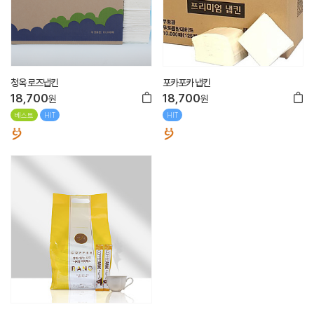
청옥 로즈냅킨
포카포카 냅킨
18,700
18,700
원
원
베스트
HIT
HIT