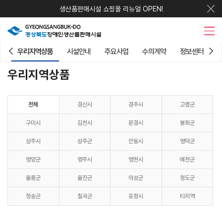
생산품판매시설 쇼핑몰 리뉴얼 OPEN!
우리지역상품
시설안내
주요사업
수의계약
정보센터
우리지역상품
전체
경산시
경주시
고령군
구미시
김천시
문경시
봉화군
상주시
성주군
안동시
영덕군
영양군
영주시
영천시
예천군
울릉군
울진군
의성군
청도군
청송군
칠곡군
포항시
타지역