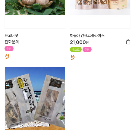
표고버섯
하눌애 건표고 슬라이스
전화문의
21,000
원
추천
베스트
추천