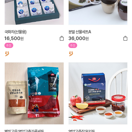
국화차(선물용)
분말 선물세트A
16,500
36,000
원
원
추천
추천
별빛고은 영양고춧가루세트
영양고추장 밀키트