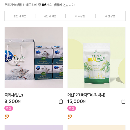
우리지역상품 카테고리에 총
96
개의 상품이 있습니다.
높은가격순
낮은가격순
히트상품
추천상품
국화차(일반)
머선129 빠져드네(티백차)
8,200
15,000
원
원
추천
추천