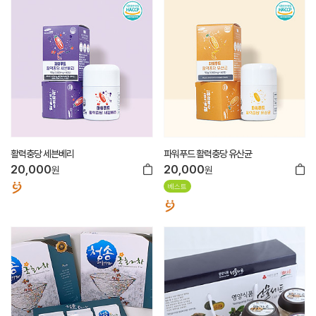
활력충당 세븐베리
파워푸드 활력충당 유산균
20,000
20,000
원
원
베스트