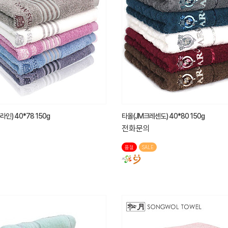
인) 40*78 150g
타올(JM크레센도) 40*80 150g
전화문의
품절
SALE