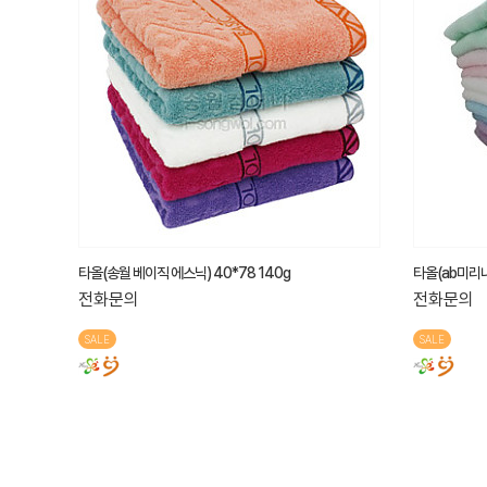
타올(송월 베이직 에스닉) 40*78 140g
타올(ab미리내)
전화문의
전화문의
SALE
SALE