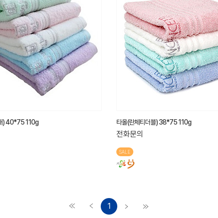
 40*75 110g
타올(란체티더블) 38*75 110g
전화문의
SALE
1