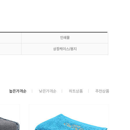
인쇄물
상장케이스/용지
높은가격순
낮은가격순
히트상품
추천상품