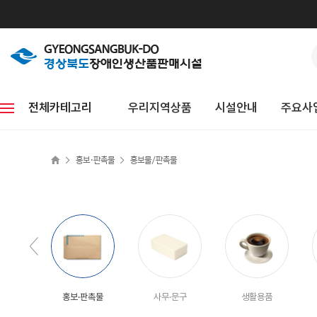
전체카테고리
우리지역상품
시설안내
주요사
>
>
홍보·판촉물
홍보물/판촉물
홍보·판촉물
사무·문구
생활용품