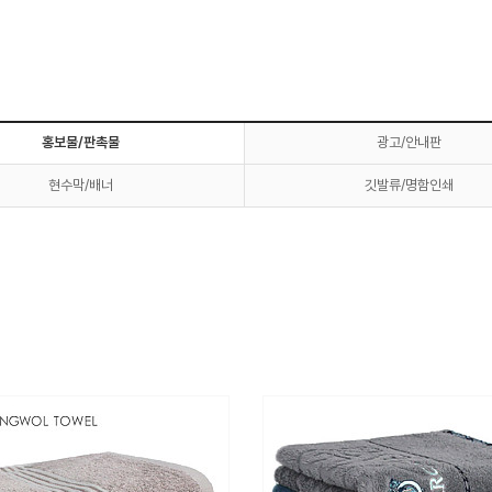
홍보물/판촉물
광고/안내판
현수막/배너
깃발류/명함인쇄