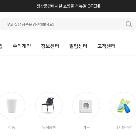
생산품판매시설 쇼핑몰 리뉴얼 OPEN!
업
수의계약
정보센터
알림센터
고객센터
식품
일회용품
가구
디지털·가전