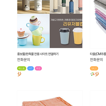
홍보물/판촉물 전용 사이트 연결하기
타올(CM주름라
전화문의
전화문의
베스트
HIT
추천
SALE