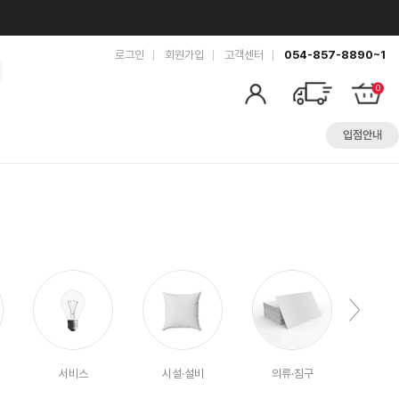
로그인
회원가입
고객센터
054-857-8890~1
0
입점안내
서비스
시설·설비
의류·침구