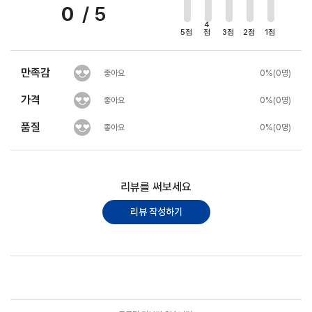
0
/ 5
4
5점
점
3점
2점
1점
만족감
좋아요
0%(0명)
가격
좋아요
0%(0명)
품질
좋아요
0%(0명)
리뷰를 써보세요
리뷰 작성하기
포토리뷰
모아보기