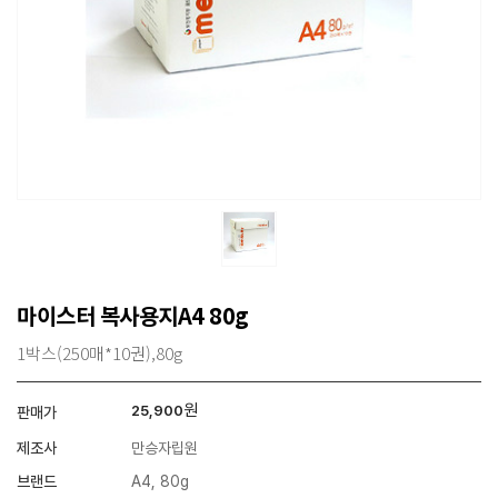
마이스터 복사용지A4 80g
1박스(250매*10권),80g
원
25,900
판매가
제조사
만승자립원
브랜드
A4, 80g