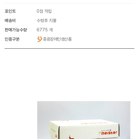
포인트
0점 적립
배송비
수령후 지불
판매가능수량
6775 개
인증구분
중증장애인생산품