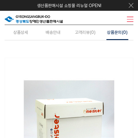
생산품판매시설 쇼핑몰 리뉴얼 OPEN!
우리지역상품
시설안내
주요사업
수의계약
정보센터
상품상세
배송안내
고객리뷰(0)
상품문의(0)