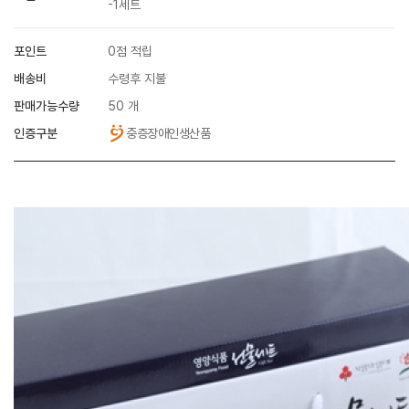
-1세트
포인트
0점 적립
배송비
수령후 지불
판매가능수량
50 개
인증구분
중증장애인생산품