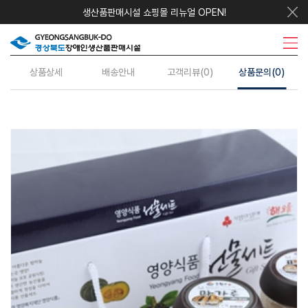
생산품판매시설 쇼핑몰 리뉴얼 OPEN!
우리지역상품
시설안내
주요사업
수의계약
정보센터
상품상세
배송안내
고객리뷰(0)
상품문의(0)