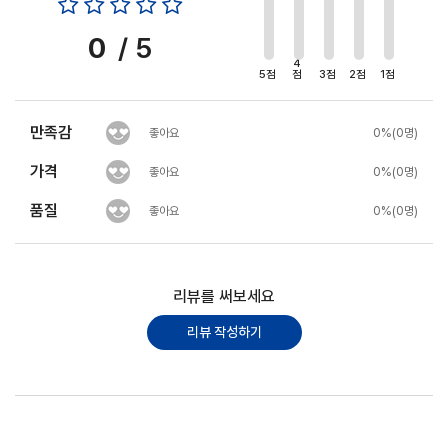
0
/ 5
4
5점
점
3점
2점
1점
만족감
좋아요
0%(0명)
가격
좋아요
0%(0명)
품질
좋아요
0%(0명)
리뷰를 써보세요
리뷰 작성하기
포토리뷰