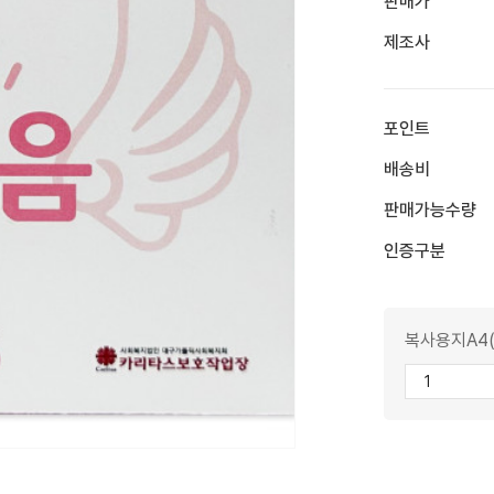
판매가
제조사
포인트
배송비
판매가능수량
인증구분
복사용지A4