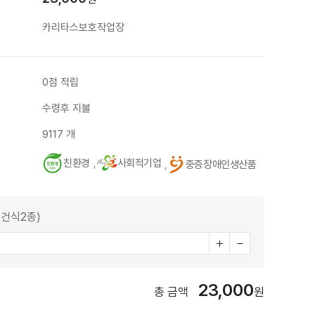
카리타스보호작업장
0점 적립
수령후 지불
9117 개
친환경
,
사회적기업
,
중증장애인생산품
(건식2종)
23,000
총 금액
원