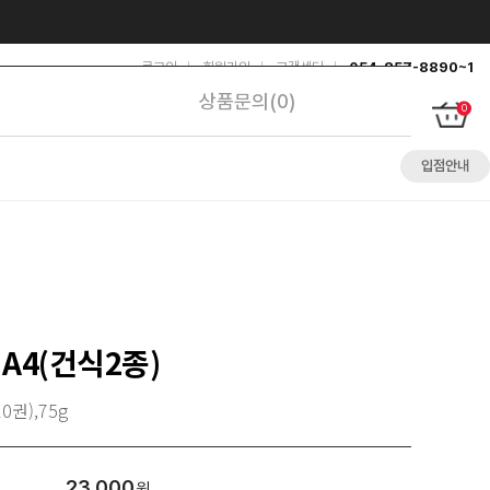
로그인
회원가입
고객센터
054-857-8890~1
상품문의(0)
0
입점안내
A4(건식2종)
0권),75g
23,000
원