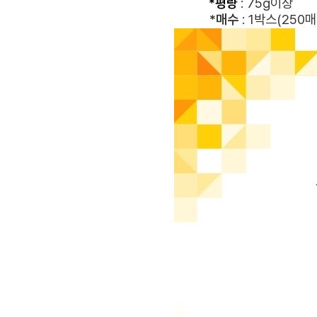
*평량
: 75g이상
*매수
: 1박스(250매 