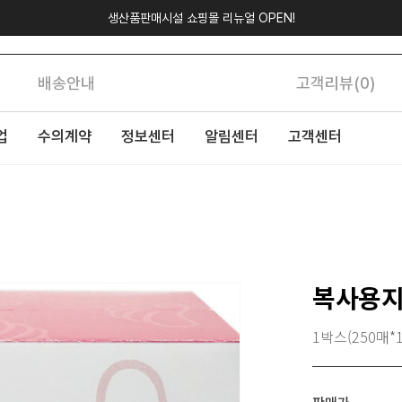
생산품판매시설 쇼핑몰 리뉴얼 OPEN!
배송안내
고객리뷰(0)
업
수의계약
정보센터
알림센터
고객센터
복사용지
1박스(250매*1