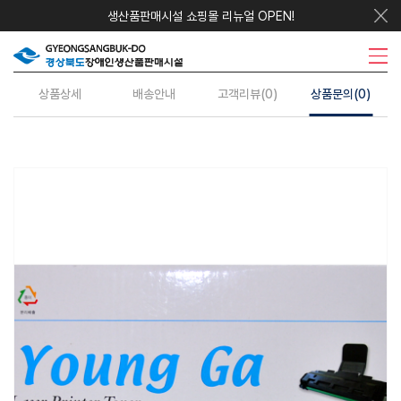
생산품판매시설 쇼핑몰 리뉴얼 OPEN!
우리지역상품
시설안내
주요사업
수의계약
정보센터
상품상세
배송안내
고객리뷰(0)
상품문의(0)