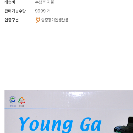
배송비
수령후 지불
판매가능수량
9999 개
인증구분
중증장애인생산품